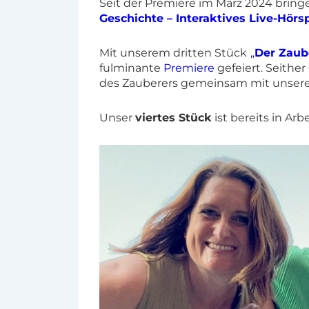
Seit der Premiere im März 2024 bringe
Geschichte – Interaktives Live-Hörsp
Mit unserem dritten Stück
„
Der Zaub
fulminante
Premiere
gefeiert. Seithe
des Zauberers gemeinsam mit unser
Unser
viertes Stück
ist bereits in Arb