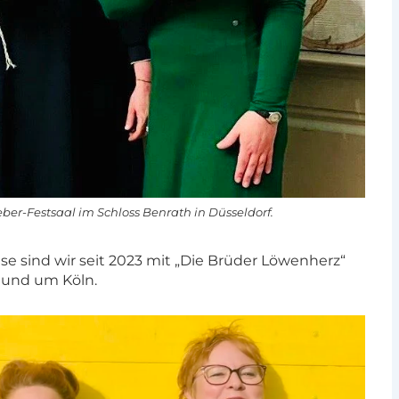
r-Festsaal im Schloss Benrath in Düsseldorf.
e sind wir seit 2023 mit „Die Brüder Löwenherz“
 und um Köln.