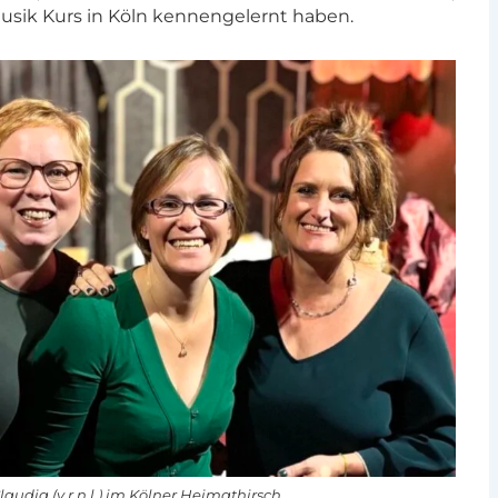
usik Kurs in Köln kennengelernt haben.
audia (v.r.n.l.) im Kölner Heimathirsch.